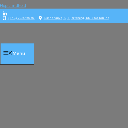
Hop til indhold
(+45) 75 67 60 66
Linnerupvej 5, Hjortsvang, DK-7160 Tørring
Menu