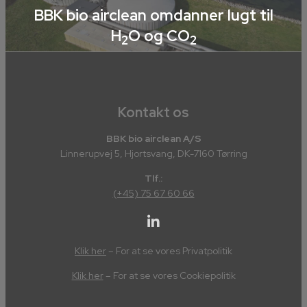
BBK bio airclean omdanner lugt til
H
O og CO
2
2
Kontakt os
BBK bio airclean A/S
Linnerupvej 5, Hjortsvang, DK-7160 Tørring
Tlf.:
(+45) 75 67 60 66
Klik her
– For at se vores Privatpolitik
Klik her
– For at se vores Cookiepolitik