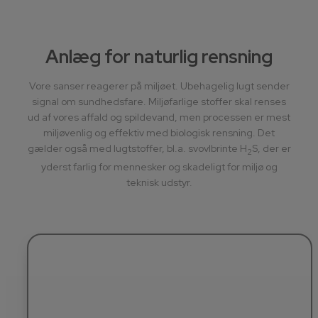
Anlæg for naturlig rensning
Vore sanser reagerer på miljøet. Ubehagelig lugt sender
signal om sundhedsfare. Miljøfarlige stoffer skal renses
ud af vores affald og spildevand, men processen er mest
miljøvenlig og effektiv med biologisk rensning. Det
gælder også med lugtstoffer, bl.a. svovlbrinte H
S, der er
2
yderst farlig for mennesker og skadeligt for miljø og
teknisk udstyr.